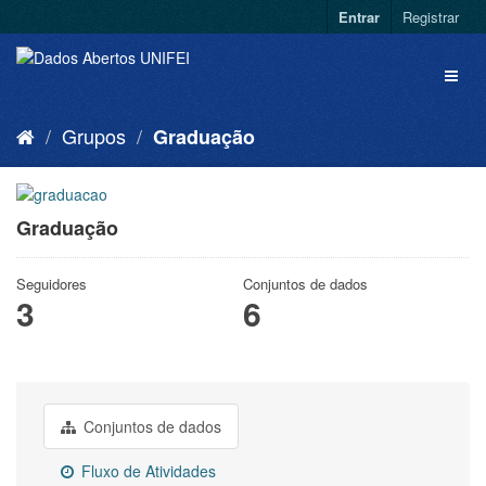
Entrar
Registrar
Grupos
Graduação
Graduação
Seguidores
Conjuntos de dados
3
6
Conjuntos de dados
Fluxo de Atividades