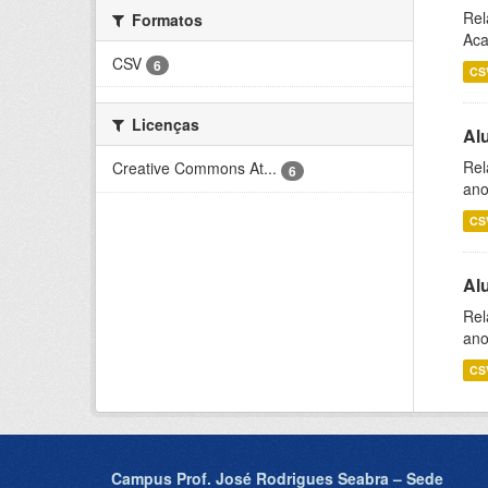
Rel
Formatos
Aca
CSV
6
CS
Licenças
Al
Rel
Creative Commons At...
6
ano
CS
Al
Rel
ano
CS
Campus Prof. José Rodrigues Seabra – Sede