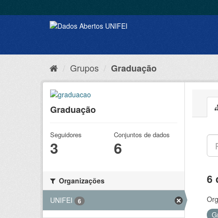
Grupos
Graduação
Graduação
Seguidores
Conjuntos de dados
3
6
6 
Organizações
Org
UNIFEI
6
G