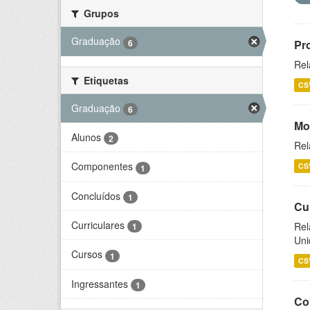
Grupos
Graduação
6
Pr
Rel
Etiquetas
CS
Graduação
6
Mo
Alunos
2
Rel
Componentes
CS
1
Concluídos
1
Cu
Curriculares
Rel
1
Uni
Cursos
1
CS
Ingressantes
1
Co