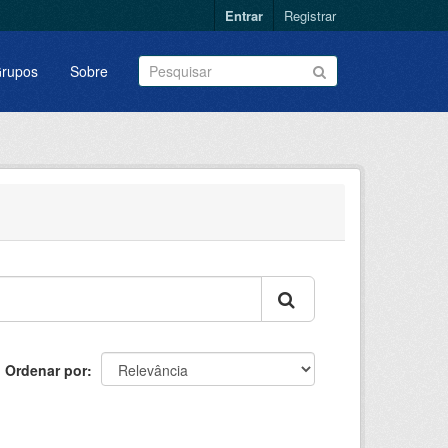
Entrar
Registrar
rupos
Sobre
Ordenar por