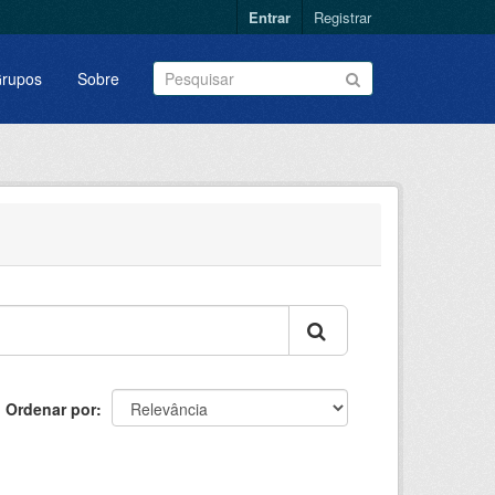
Entrar
Registrar
rupos
Sobre
Ordenar por