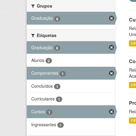
Grupos
Graduação
6
Cu
Rel
Uni
Etiquetas
CS
Graduação
6
Alunos
Co
2
Rel
Componentes
1
Aca
CS
Concluídos
1
Curriculares
1
Pr
Rel
Cursos
1
CS
Ingressantes
1