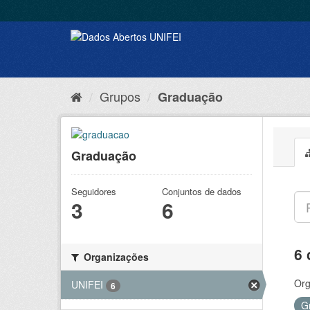
Grupos
Graduação
Graduação
Seguidores
Conjuntos de dados
3
6
6 
Organizações
Org
UNIFEI
6
G