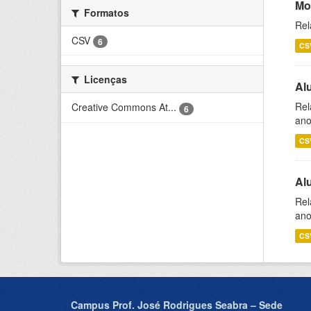
Mo
Formatos
Rel
CSV
6
CS
Licenças
Al
Rel
Creative Commons At...
6
ano
CS
Al
Rel
ano
CS
Campus Prof. José Rodrigues Seabra – Sede