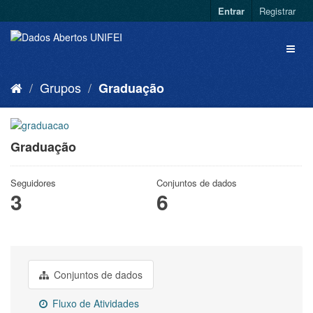
Entrar
Registrar
Grupos
Graduação
Graduação
Seguidores
Conjuntos de dados
3
6
Conjuntos de dados
Fluxo de Atividades