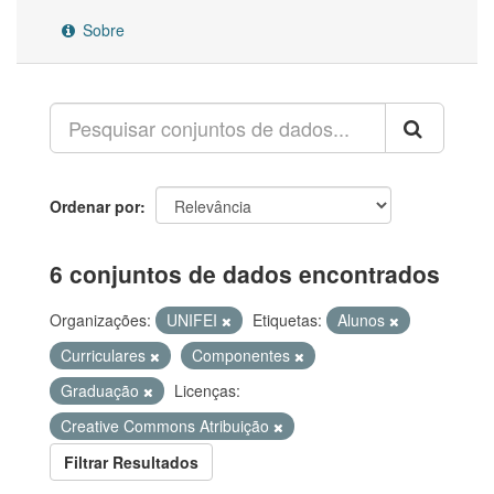
Sobre
Ordenar por
6 conjuntos de dados encontrados
Organizações:
UNIFEI
Etiquetas:
Alunos
Curriculares
Componentes
Graduação
Licenças:
Creative Commons Atribuição
Filtrar Resultados