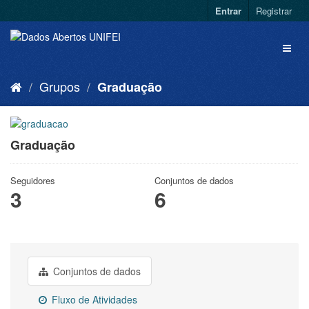
Entrar
Registrar
Grupos
Graduação
Graduação
Seguidores
Conjuntos de dados
3
6
Conjuntos de dados
Fluxo de Atividades