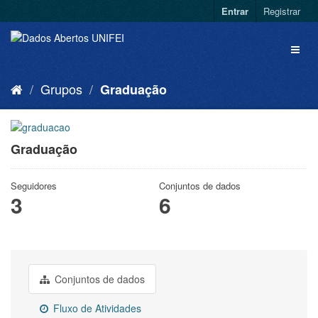
Entrar
Registrar
Grupos
Graduação
Graduação
Seguidores
Conjuntos de dados
3
6
Conjuntos de dados
Fluxo de Atividades