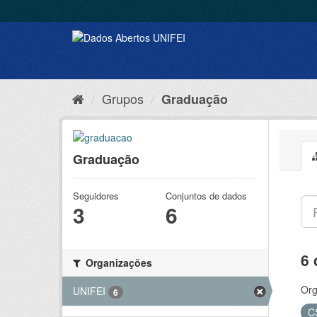
Grupos
Graduação
Graduação
Seguidores
Conjuntos de dados
3
6
6 
Organizações
Org
UNIFEI
6
C