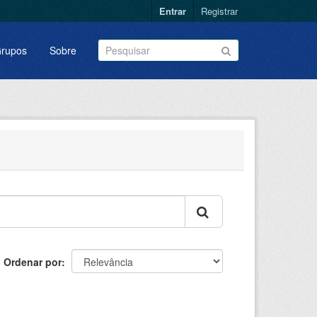
Entrar
Registrar
rupos
Sobre
Ordenar por