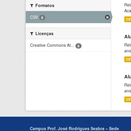
Rel
Formatos
Aca
CSV
6
CS
Licenças
Al
Rel
Creative Commons At...
6
ano
CS
Al
Rel
ano
CS
Campus Prof. José Rodrigues Seabra – Sede