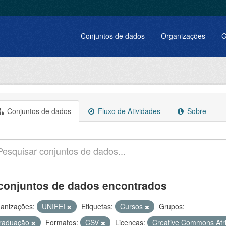
Conjuntos de dados
Organizações
G
Conjuntos de dados
Fluxo de Atividades
Sobre
conjuntos de dados encontrados
anizações:
UNIFEI
Etiquetas:
Cursos
Grupos:
raduação
Formatos:
CSV
Licenças:
Creative Commons Atr