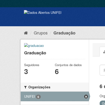
Grupos
Graduação
Graduação
Seguidores
Conjuntos de dados
3
6
6 
Organizações
Org
UNIFEI
6
G