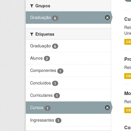
Grupos
Graduação
6
Cu
Rel
Uni
Etiquetas
CS
Graduação
6
Alunos
Pr
2
Rel
Componentes
1
CS
Concluídos
1
Mo
Curriculares
1
Rel
Cursos
1
CS
Ingressantes
1
Co