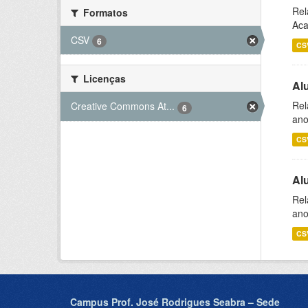
Rel
Formatos
Aca
CSV
6
CS
Licenças
Al
Rel
Creative Commons At...
6
ano
CS
Al
Rel
ano
CS
Campus Prof. José Rodrigues Seabra – Sede