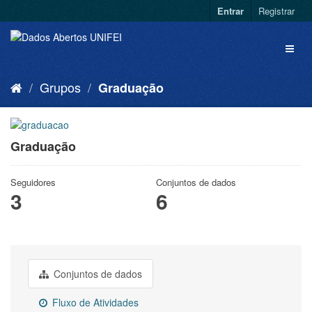
Entrar
Registrar
Grupos
Graduação
Graduação
Seguidores
Conjuntos de dados
3
6
Conjuntos de dados
Fluxo de Atividades