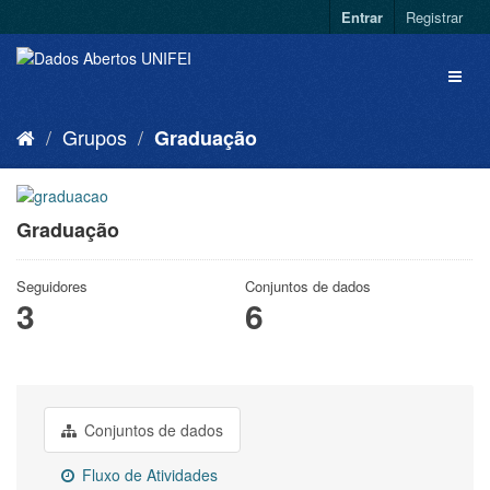
Entrar
Registrar
Grupos
Graduação
Graduação
Seguidores
Conjuntos de dados
3
6
Conjuntos de dados
Fluxo de Atividades