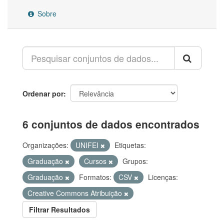
Sobre
Ordenar por
6 conjuntos de dados encontrados
Organizações:
UNIFEI
Etiquetas:
Graduação
Cursos
Grupos:
Graduação
Formatos:
CSV
Licenças:
Creative Commons Atribuição
Filtrar Resultados