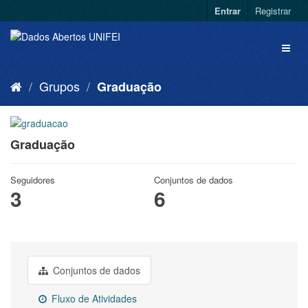
Entrar
Registrar
Grupos
Graduação
Graduação
Seguidores
Conjuntos de dados
3
6
Conjuntos de dados
Fluxo de Atividades