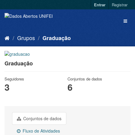
Entrar
Registrar
Grupos
Graduação
Graduação
Seguidores
Conjuntos de dados
3
6
Conjuntos de dados
Fluxo de Atividades