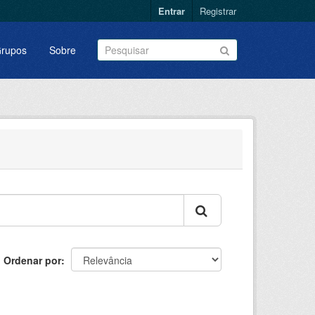
Entrar
Registrar
rupos
Sobre
Ordenar por