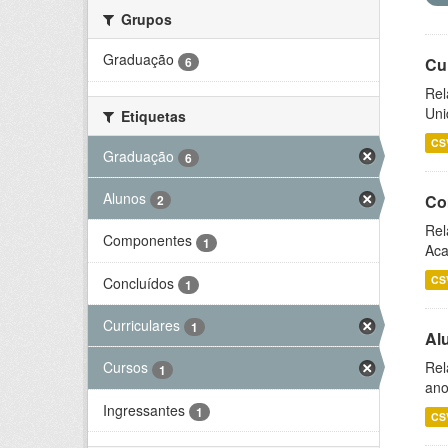
Grupos
Graduação
6
Cu
Rel
Uni
Etiquetas
CS
Graduação
6
Alunos
Co
2
Rel
Componentes
1
Aca
CS
Concluídos
1
Curriculares
1
Al
Rel
Cursos
1
ano
Ingressantes
1
CS