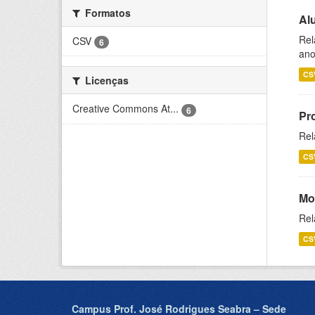
Formatos
Al
Rel
CSV
6
ano
CS
Licenças
Creative Commons At...
6
Pr
Rel
CS
Mo
Rel
CS
Campus Prof. José Rodrigues Seabra – Sede