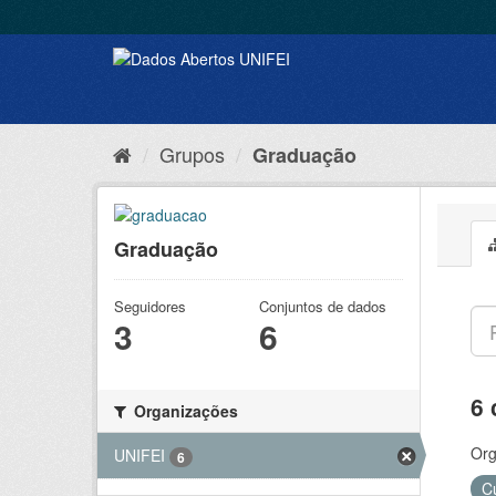
Grupos
Graduação
Graduação
Seguidores
Conjuntos de dados
3
6
6 
Organizações
Org
UNIFEI
6
C