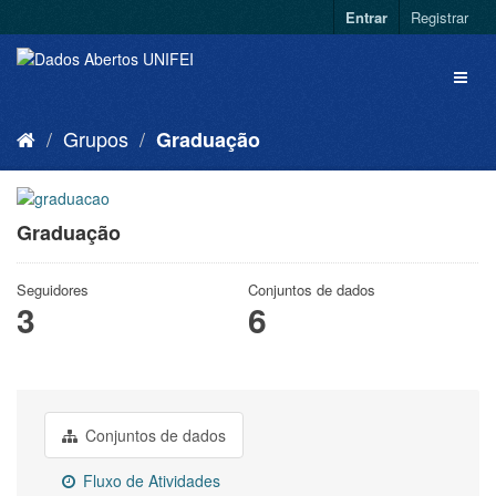
Entrar
Registrar
Grupos
Graduação
Graduação
Seguidores
Conjuntos de dados
3
6
Conjuntos de dados
Fluxo de Atividades