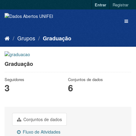
Entrar
Registrar
Grupos
Graduação
Graduação
Seguidores
Conjuntos de dados
3
6
Conjuntos de dados
Fluxo de Atividades