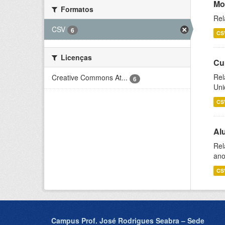
Mo
Formatos
Rel
CSV
6
CS
Licenças
Cu
Rel
Creative Commons At...
6
Uni
CS
Al
Rel
ano
CS
Campus Prof. José Rodrigues Seabra – Sede