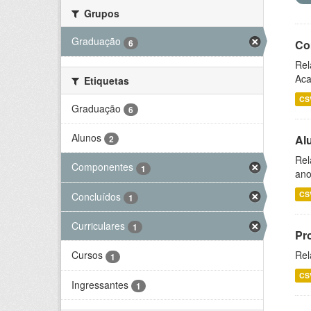
Grupos
Graduação
6
Co
Rel
Aca
Etiquetas
CS
Graduação
6
Alunos
Al
2
Rel
Componentes
1
ano
CS
Concluídos
1
Curriculares
1
Pr
Rel
Cursos
1
CS
Ingressantes
1