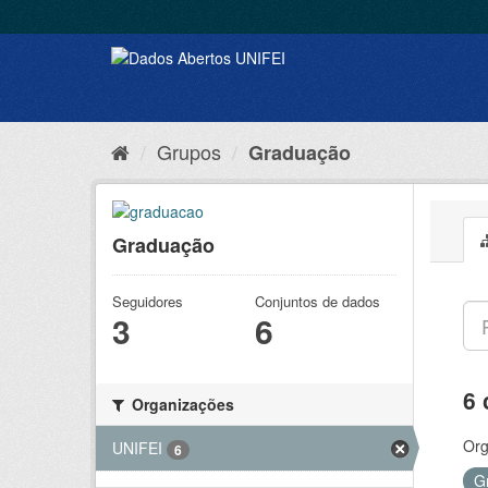
Grupos
Graduação
Graduação
Seguidores
Conjuntos de dados
3
6
6 
Organizações
Org
UNIFEI
6
G