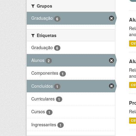
Grupos
Graduação
6
Al
Rel
ano
Etiquetas
CS
Graduação
6
Alunos
Al
2
Rel
Componentes
1
ano
CS
Concluídos
1
Curriculares
1
Pr
Rel
Cursos
1
CS
Ingressantes
1