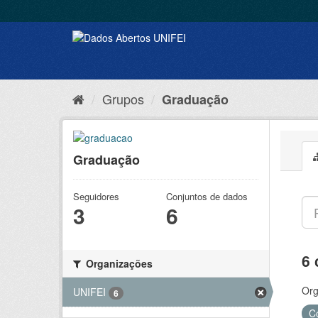
Grupos
Graduação
Graduação
Seguidores
Conjuntos de dados
3
6
6 
Organizações
Org
UNIFEI
6
C