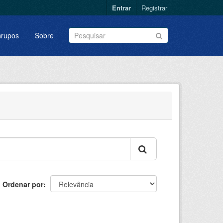
Entrar
Registrar
rupos
Sobre
Ordenar por