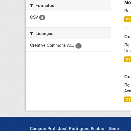
Mo
Formatos
Rel
CSV
6
CS
Licenças
Cu
Rel
Creative Commons At...
6
Uni
CS
Co
Rel
Aca
CS
Campus Prof. José Rodrigues Seabra – Sede