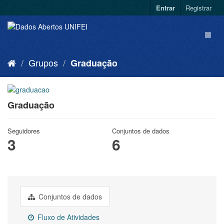
Entrar
Registrar
Grupos
Graduação
Graduação
Seguidores
Conjuntos de dados
3
6
Conjuntos de dados
Fluxo de Atividades