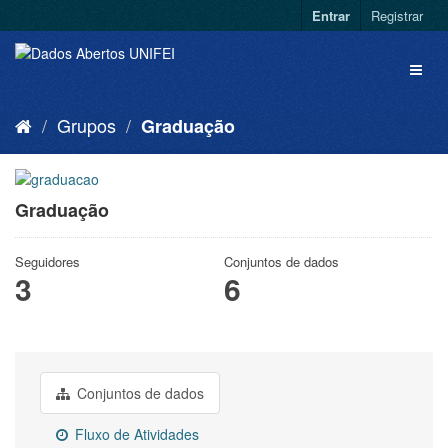
Entrar
Registrar
Grupos
Graduação
Graduação
Seguidores
Conjuntos de dados
3
6
Conjuntos de dados
Fluxo de Atividades