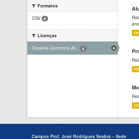
Formatos
Al
Rel
CSV
6
ano
CS
Licenças
Creative Commons At...
6
Pr
Rel
CS
Mo
Rel
CS
Campus Prof. José Rodrigues Seabra – Sede