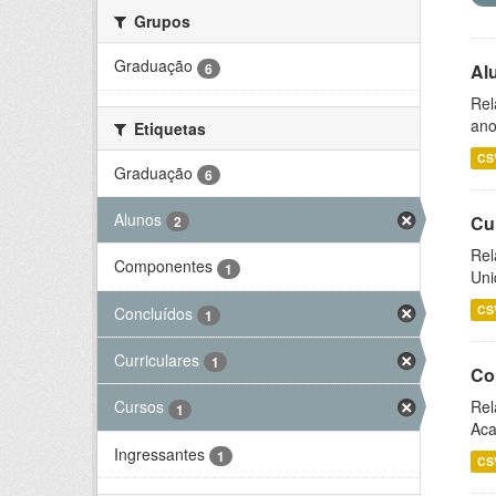
Grupos
Graduação
6
Al
Rel
ano
Etiquetas
CS
Graduação
6
Alunos
Cu
2
Rel
Componentes
1
Uni
CS
Concluídos
1
Curriculares
1
Co
Rel
Cursos
1
Aca
Ingressantes
1
CS