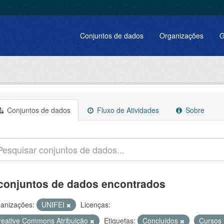
Conjuntos de dados
Organizações
G
Conjuntos de dados
Fluxo de Atividades
Sobre
conjuntos de dados encontrados
anizações:
UNIFEI
Licenças:
reative Commons Atribuição
Etiquetas:
Concluídos
Cursos