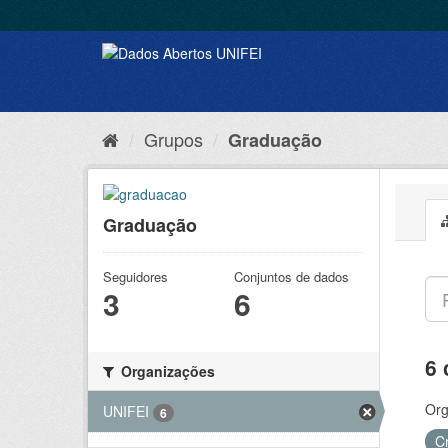
Grupos
Graduação
Graduação
Seguidores
Conjuntos de dados
3
6
6 
Organizações
Org
UNIFEI
6
C