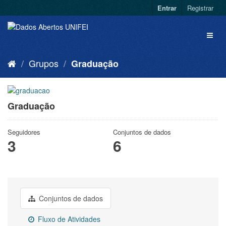
Entrar
Registrar
Grupos
Graduação
Graduação
Seguidores
Conjuntos de dados
3
6
Conjuntos de dados
Fluxo de Atividades