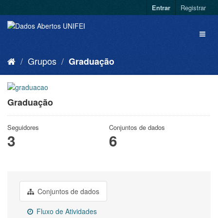
Entrar
Registrar
Grupos
Graduação
Graduação
Seguidores
Conjuntos de dados
3
6
Conjuntos de dados
Fluxo de Atividades