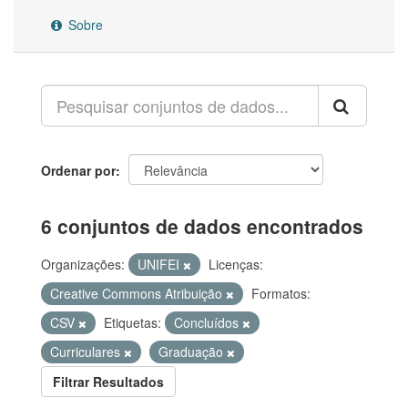
Sobre
Ordenar por
6 conjuntos de dados encontrados
Organizações:
UNIFEI
Licenças:
Creative Commons Atribuição
Formatos:
CSV
Etiquetas:
Concluídos
Curriculares
Graduação
Filtrar Resultados