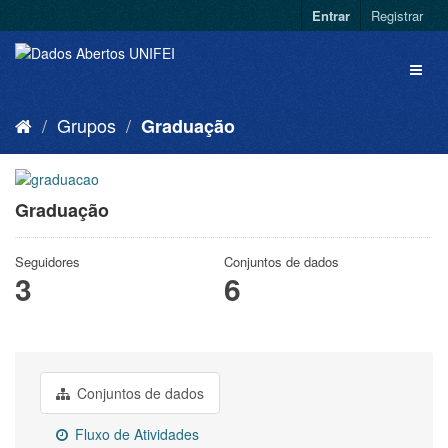
Entrar
Registrar
Grupos
Graduação
Graduação
Seguidores
Conjuntos de dados
3
6
Conjuntos de dados
Fluxo de Atividades