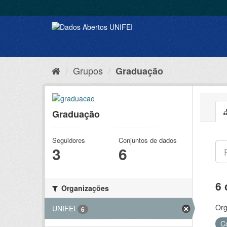
Grupos
Graduação
Graduação
Seguidores
Conjuntos de dados
3
6
6 
Organizações
Org
UNIFEI
6
C