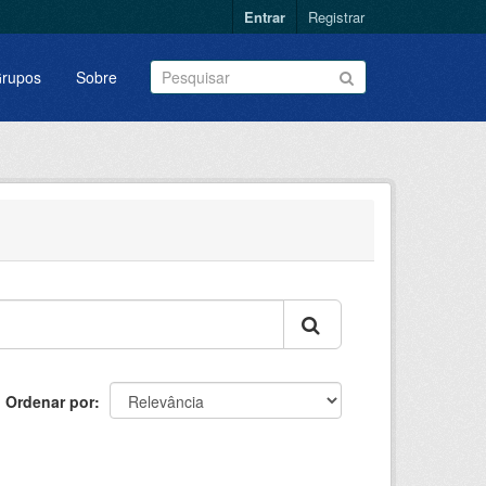
Entrar
Registrar
rupos
Sobre
Ordenar por