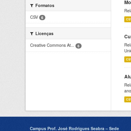
Mo
Formatos
Rel
CSV
6
CS
Licenças
Cu
Rel
Creative Commons At...
6
Uni
CS
Al
Rel
ano
CS
Campus Prof. José Rodrigues Seabra – Sede