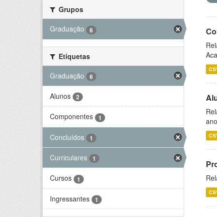
Grupos
Graduação
6
Co
Rel
Aca
Etiquetas
CS
Graduação
6
Alunos
Al
2
Rel
Componentes
1
ano
CS
Concluídos
1
Curriculares
1
Pr
Rel
Cursos
1
CS
Ingressantes
1