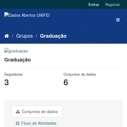
Entrar
Registrar
Grupos
Graduação
Graduação
Seguidores
Conjuntos de dados
3
6
Conjuntos de dados
Fluxo de Atividades