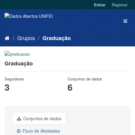
Entrar
Registrar
Grupos
Graduação
Graduação
Seguidores
Conjuntos de dados
3
6
Conjuntos de dados
Fluxo de Atividades