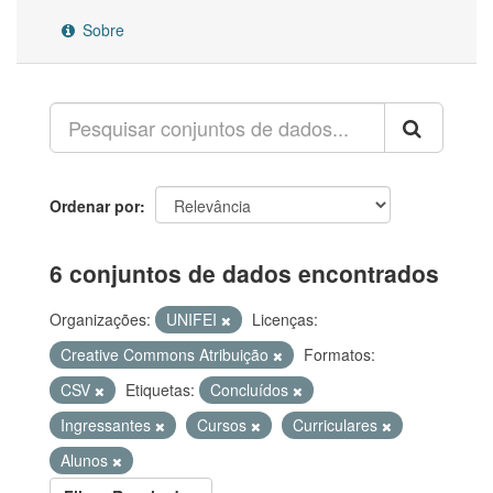
Sobre
Ordenar por
6 conjuntos de dados encontrados
Organizações:
UNIFEI
Licenças:
Creative Commons Atribuição
Formatos:
CSV
Etiquetas:
Concluídos
Ingressantes
Cursos
Curriculares
Alunos