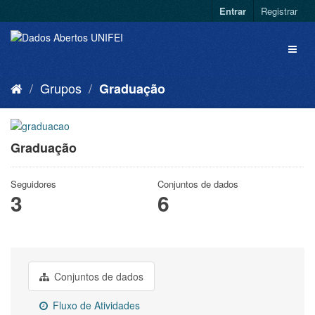
Entrar
Registrar
Grupos
Graduação
Graduação
Seguidores
Conjuntos de dados
3
6
Conjuntos de dados
Fluxo de Atividades