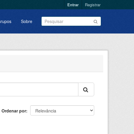
Entrar
Registrar
rupos
Sobre
Ordenar por