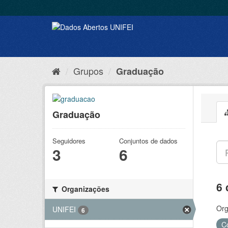
Grupos
Graduação
Graduação
Seguidores
Conjuntos de dados
3
6
6 
Organizações
Org
UNIFEI
6
C