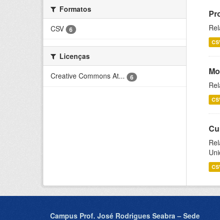
Formatos
Pr
Rel
CSV
6
CS
Licenças
Mo
Creative Commons At...
6
Rel
CS
Cu
Rel
Uni
CS
Campus Prof. José Rodrigues Seabra – Sede