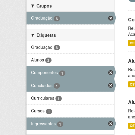
Grupos
Graduação
6
Co
Rel
Aca
Etiquetas
CS
Graduação
6
Alunos
Al
2
Rel
Componentes
1
ano
CS
Concluídos
1
Curriculares
1
Al
Rel
Cursos
1
ano
Ingressantes
1
CS