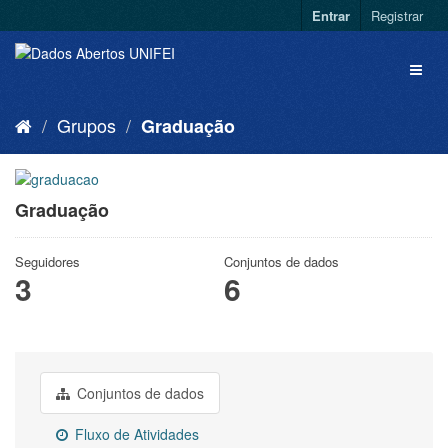
Entrar
Registrar
Grupos
Graduação
Graduação
Seguidores
Conjuntos de dados
3
6
Conjuntos de dados
Fluxo de Atividades