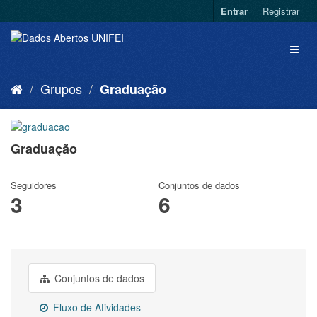
Entrar
Registrar
Grupos
Graduação
Graduação
Seguidores
Conjuntos de dados
3
6
Conjuntos de dados
Fluxo de Atividades