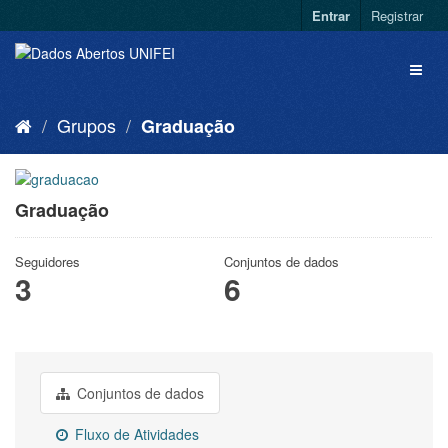
Entrar
Registrar
Grupos
Graduação
Graduação
Seguidores
Conjuntos de dados
3
6
Conjuntos de dados
Fluxo de Atividades