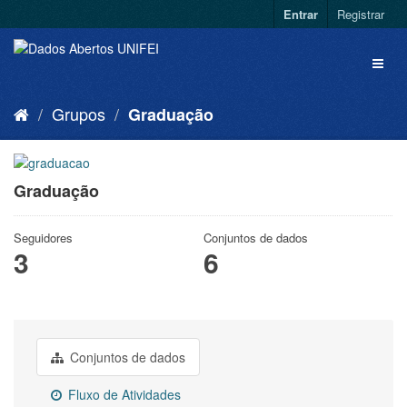
Entrar
Registrar
Grupos
Graduação
Graduação
Seguidores
Conjuntos de dados
3
6
Conjuntos de dados
Fluxo de Atividades