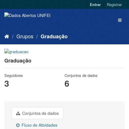
Entrar
Registrar
Grupos
Graduação
Graduação
Seguidores
Conjuntos de dados
3
6
Conjuntos de dados
Fluxo de Atividades