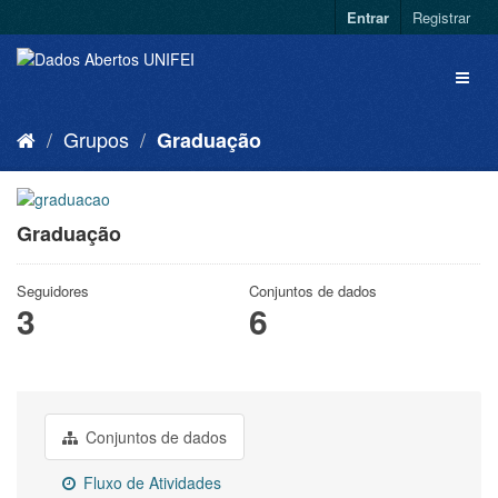
Entrar
Registrar
Grupos
Graduação
Graduação
Seguidores
Conjuntos de dados
3
6
Conjuntos de dados
Fluxo de Atividades