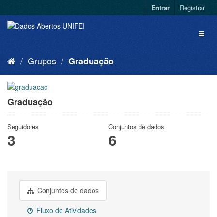
Entrar
Registrar
Grupos
Graduação
Graduação
Seguidores
Conjuntos de dados
3
6
Conjuntos de dados
Fluxo de Atividades