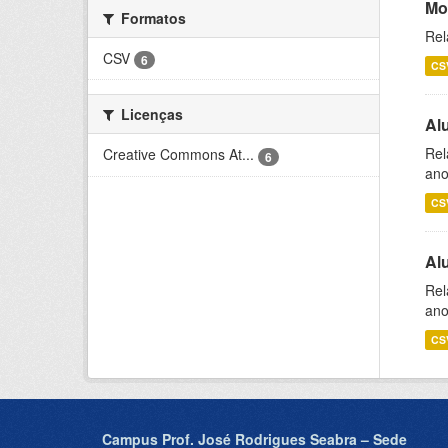
Mo
Formatos
Rel
CSV
6
CS
Licenças
Al
Rel
Creative Commons At...
6
ano
CS
Al
Rel
ano
CS
Campus Prof. José Rodrigues Seabra – Sede