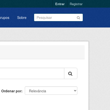
Entrar
Registrar
rupos
Sobre
Ordenar por