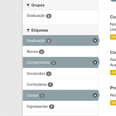
Grupos
Graduação
6
Cu
Rel
Uni
Etiquetas
CS
Graduação
6
Alunos
Co
2
Rel
Componentes
1
Aca
CS
Concluídos
1
Curriculares
1
Pr
Rel
Cursos
1
CS
Ingressantes
1