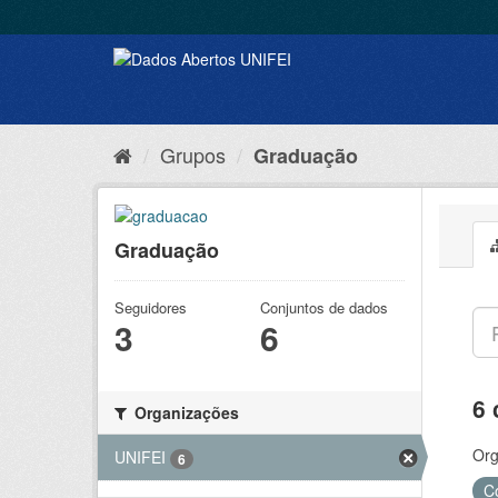
Grupos
Graduação
Graduação
Seguidores
Conjuntos de dados
3
6
6 
Organizações
Org
UNIFEI
6
C