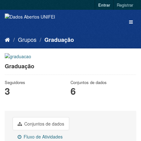
Entrar
Registrar
Grupos
Graduação
Graduação
Seguidores
Conjuntos de dados
3
6
Conjuntos de dados
Fluxo de Atividades