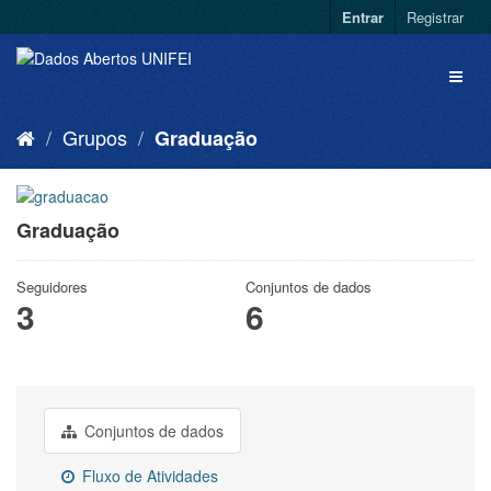
Entrar
Registrar
Grupos
Graduação
Graduação
Seguidores
Conjuntos de dados
3
6
Conjuntos de dados
Fluxo de Atividades