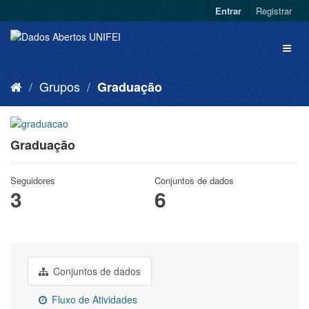
Entrar
Registrar
Grupos
Graduação
Graduação
Seguidores
Conjuntos de dados
3
6
Conjuntos de dados
Fluxo de Atividades