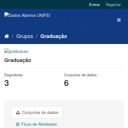
Entrar
Registrar
Grupos
Graduação
Graduação
Seguidores
Conjuntos de dados
3
6
Conjuntos de dados
Fluxo de Atividades