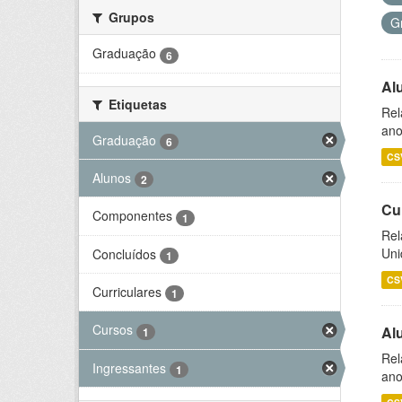
Grupos
G
Graduação
6
Al
Etiquetas
Rel
ano
Graduação
6
CS
Alunos
2
Cu
Componentes
1
Rel
Uni
Concluídos
1
CS
Curriculares
1
Cursos
Al
1
Rel
Ingressantes
1
ano