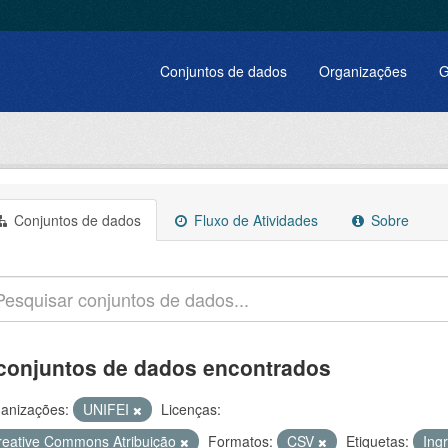
Conjuntos de dados
Organizações
G
Conjuntos de dados
Fluxo de Atividades
Sobre
conjuntos de dados encontrados
anizações:
UNIFEI
Licenças:
reative Commons Atribuição
Formatos:
CSV
Etiquetas:
Ing