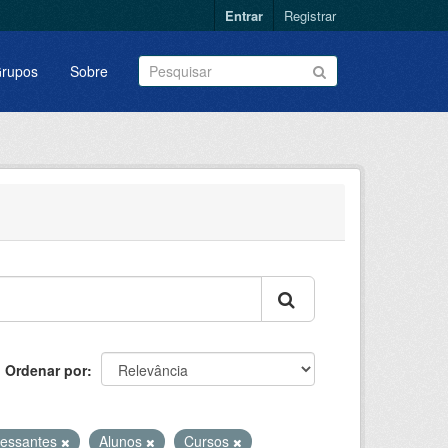
Entrar
Registrar
rupos
Sobre
Ordenar por
ressantes
Alunos
Cursos