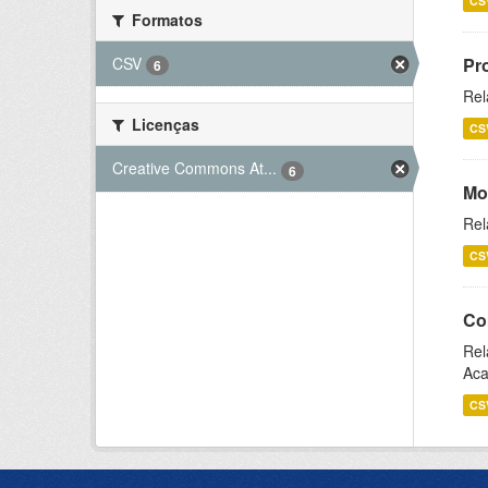
CS
Formatos
CSV
Pr
6
Rel
Licenças
CS
Creative Commons At...
6
Mo
Rel
CS
Co
Rel
Aca
CS