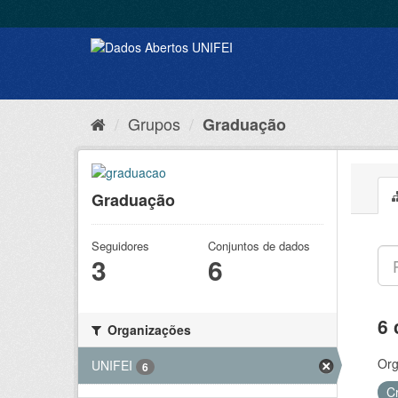
Grupos
Graduação
Graduação
Seguidores
Conjuntos de dados
3
6
6 
Organizações
Org
UNIFEI
6
C