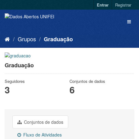
Entrar
Registrar
Grupos
Graduação
Graduação
Seguidores
Conjuntos de dados
3
6
Conjuntos de dados
Fluxo de Atividades