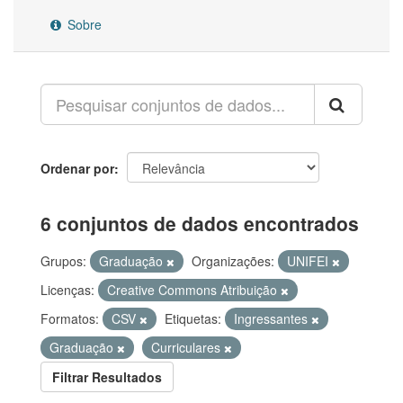
Sobre
Ordenar por
6 conjuntos de dados encontrados
Grupos:
Graduação
Organizações:
UNIFEI
Licenças:
Creative Commons Atribuição
Formatos:
CSV
Etiquetas:
Ingressantes
Graduação
Curriculares
Filtrar Resultados