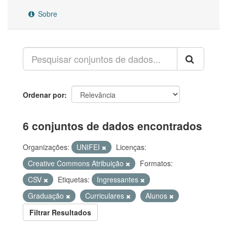
Sobre
Ordenar por
6 conjuntos de dados encontrados
Organizações:
UNIFEI
Licenças:
Creative Commons Atribuição
Formatos:
CSV
Etiquetas:
Ingressantes
Graduação
Curriculares
Alunos
Filtrar Resultados