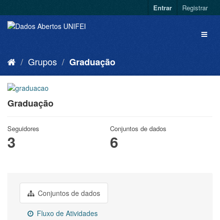
Entrar
Registrar
Grupos
Graduação
Graduação
Seguidores
Conjuntos de dados
3
6
Conjuntos de dados
Fluxo de Atividades