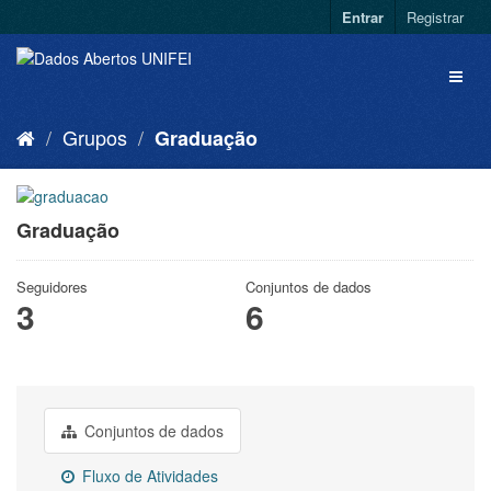
Entrar
Registrar
Grupos
Graduação
Graduação
Seguidores
Conjuntos de dados
3
6
Conjuntos de dados
Fluxo de Atividades