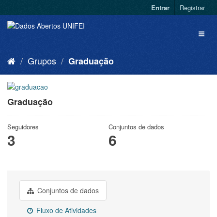
Entrar
Registrar
Grupos
Graduação
Graduação
Seguidores
Conjuntos de dados
3
6
Conjuntos de dados
Fluxo de Atividades