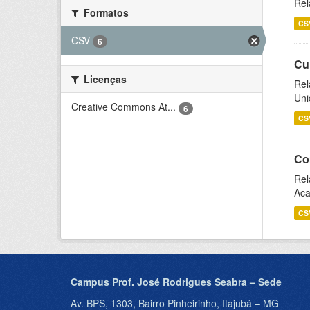
Rel
Formatos
CS
CSV
6
Cu
Licenças
Rel
Uni
Creative Commons At...
6
CS
Co
Rel
Aca
CS
Campus Prof. José Rodrigues Seabra – Sede
Av. BPS, 1303, Bairro Pinheirinho, Itajubá – MG