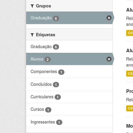
Grupos
Al
Graduação
Rel
6
ano
CS
Etiquetas
Graduação
6
Al
Alunos
Rel
2
ano
Componentes
1
CS
Concluídos
1
Pr
Curriculares
1
Rel
CS
Cursos
1
Ingressantes
1
Mo