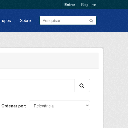
Entrar
Registrar
rupos
Sobre
Ordenar por