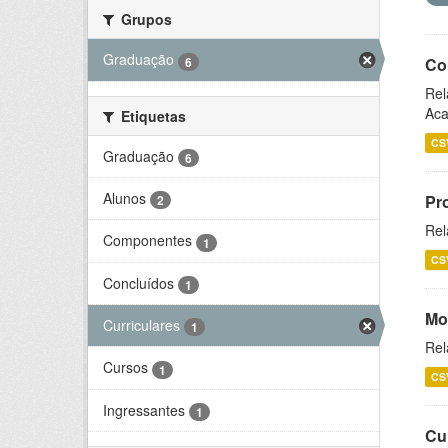
Grupos
Graduação
6
Co
Rel
Aca
Etiquetas
CS
Graduação
6
Alunos
Pr
2
Rel
Componentes
1
CS
Concluídos
1
Mo
Curriculares
1
Rel
Cursos
1
CS
Ingressantes
1
Cu