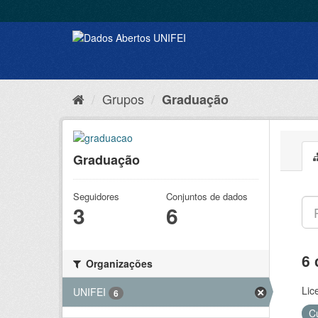
Grupos
Graduação
Graduação
Seguidores
Conjuntos de dados
3
6
6 
Organizações
Lic
UNIFEI
6
C