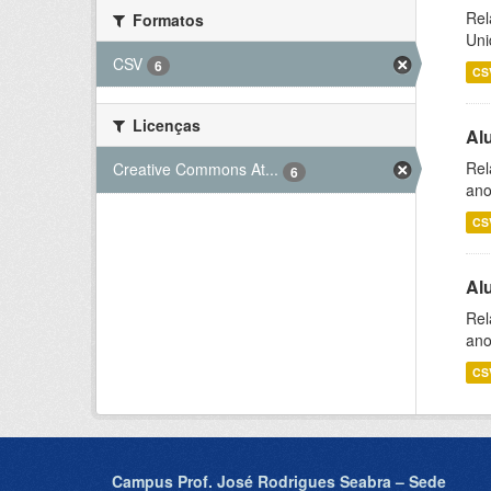
Rel
Formatos
Uni
CSV
6
CS
Licenças
Al
Rel
Creative Commons At...
6
ano
CS
Al
Rel
ano
CS
Campus Prof. José Rodrigues Seabra – Sede