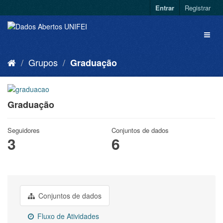
Entrar
Registrar
Grupos
Graduação
Graduação
Seguidores
Conjuntos de dados
3
6
Conjuntos de dados
Fluxo de Atividades