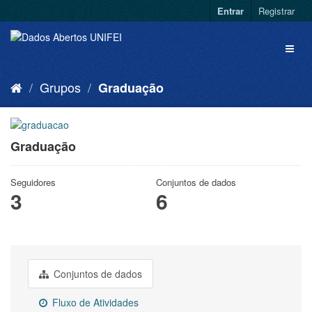
Entrar
Registrar
Grupos
Graduação
Graduação
Seguidores
Conjuntos de dados
3
6
Conjuntos de dados
Fluxo de Atividades