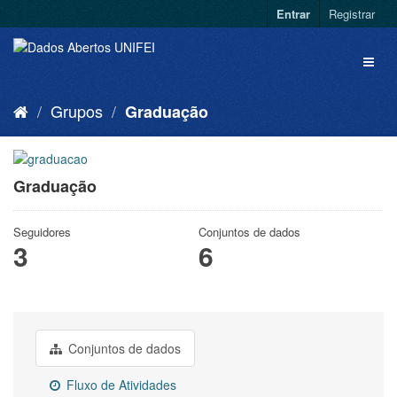
Entrar
Registrar
Grupos
Graduação
Graduação
Seguidores
Conjuntos de dados
3
6
Conjuntos de dados
Fluxo de Atividades